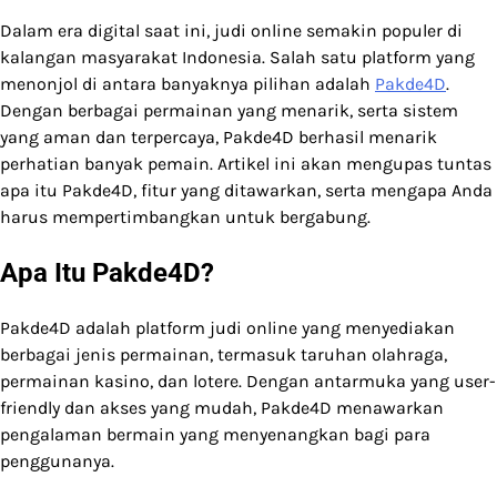
Dalam era digital saat ini, judi online semakin populer di
kalangan masyarakat Indonesia. Salah satu platform yang
menonjol di antara banyaknya pilihan adalah
Pakde4D
.
Dengan berbagai permainan yang menarik, serta sistem
yang aman dan terpercaya, Pakde4D berhasil menarik
perhatian banyak pemain. Artikel ini akan mengupas tuntas
apa itu Pakde4D, fitur yang ditawarkan, serta mengapa Anda
harus mempertimbangkan untuk bergabung.
Apa Itu Pakde4D?
Pakde4D adalah platform judi online yang menyediakan
berbagai jenis permainan, termasuk taruhan olahraga,
permainan kasino, dan lotere. Dengan antarmuka yang user-
friendly dan akses yang mudah, Pakde4D menawarkan
pengalaman bermain yang menyenangkan bagi para
penggunanya.