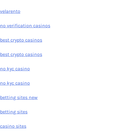
velarento
no verification casinos
best crypto casinos
best crypto casinos
no kyc casino
no kyc casino
betting sites new
betting sites
casino sites