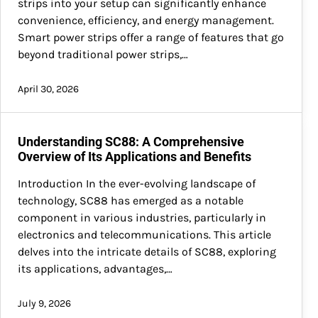
strips into your setup can significantly enhance
convenience, efficiency, and energy management.
Smart power strips offer a range of features that go
beyond traditional power strips,…
April 30, 2026
Understanding SC88: A Comprehensive
Overview of Its Applications and Benefits
Introduction In the ever-evolving landscape of
technology, SC88 has emerged as a notable
component in various industries, particularly in
electronics and telecommunications. This article
delves into the intricate details of SC88, exploring
its applications, advantages,…
July 9, 2026