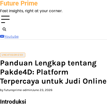
Future Prime
Skip
to
Fast insights, right at your corner.
content
Youtube
UNCATEGORIZED
Panduan Lengkap tentang
Pakde4D: Platform
Terpercaya untuk Judi Online
by futureprime-admin
June 23, 2026
Introduksi