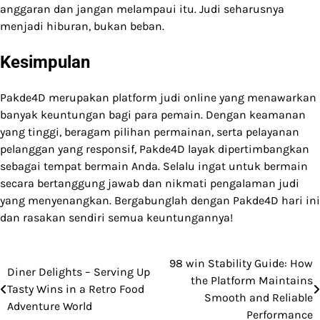
anggaran dan jangan melampaui itu. Judi seharusnya
menjadi hiburan, bukan beban.
Kesimpulan
Pakde4D merupakan platform judi online yang menawarkan
banyak keuntungan bagi para pemain. Dengan keamanan
yang tinggi, beragam pilihan permainan, serta pelayanan
pelanggan yang responsif, Pakde4D layak dipertimbangkan
sebagai tempat bermain Anda. Selalu ingat untuk bermain
secara bertanggung jawab dan nikmati pengalaman judi
yang menyenangkan. Bergabunglah dengan Pakde4D hari ini
dan rasakan sendiri semua keuntungannya!
98 win Stability Guide: How
Post
Diner Delights – Serving Up
the Platform Maintains
Tasty Wins in a Retro Food
navigation
Smooth and Reliable
Adventure World
Performance