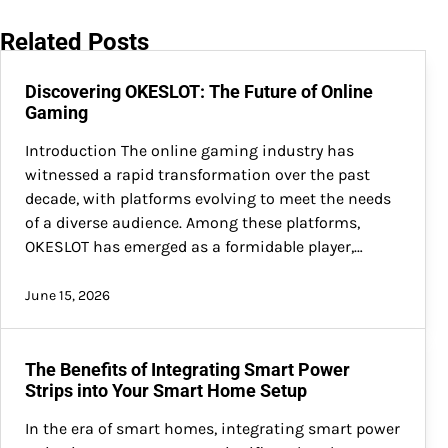
Related Posts
Discovering OKESLOT: The Future of Online
Gaming
Introduction The online gaming industry has
witnessed a rapid transformation over the past
decade, with platforms evolving to meet the needs
of a diverse audience. Among these platforms,
OKESLOT has emerged as a formidable player,…
June 15, 2026
The Benefits of Integrating Smart Power
Strips into Your Smart Home Setup
In the era of smart homes, integrating smart power