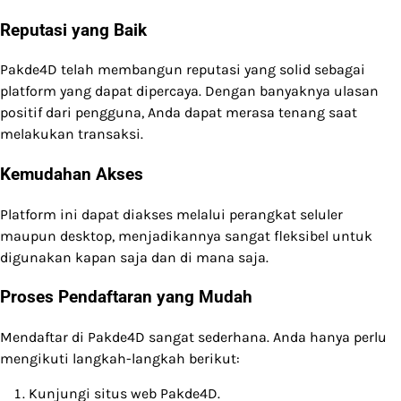
Reputasi yang Baik
Pakde4D telah membangun reputasi yang solid sebagai
platform yang dapat dipercaya. Dengan banyaknya ulasan
positif dari pengguna, Anda dapat merasa tenang saat
melakukan transaksi.
Kemudahan Akses
Platform ini dapat diakses melalui perangkat seluler
maupun desktop, menjadikannya sangat fleksibel untuk
digunakan kapan saja dan di mana saja.
Proses Pendaftaran yang Mudah
Mendaftar di Pakde4D sangat sederhana. Anda hanya perlu
mengikuti langkah-langkah berikut:
Kunjungi situs web Pakde4D.